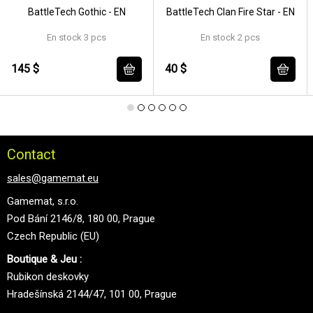
BattleTech Gothic - EN
BattleTech Clan Fire Star - EN
En stock 3 pcs
En stock 2 pcs
145 $
40 $
Contact
sales@gamemat.eu
Gamemat, s.r.o.
Pod Bání 2146/8, 180 00, Prague
Czech Republic (EU)
Boutique & Jeu :
Rubikon deskovky
Hradešínská 2144/47, 101 00, Prague