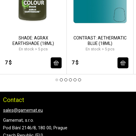
SHADE: AGRAX
CONTRAST: AETHERMATIC
EARTHSHADE (18ML)
BLUE (18ML)
En stock > 5 pcs
En stock > 5 pcs
7 $
7 $
Contact
sales@gamemat.eu
Gamemat, s.r.o.
Pod Bání 2146/8, 180 00, Prague
Czech Republic (EU)