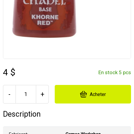
4 $
En stock 5 pcs
-
+
Acheter
Description