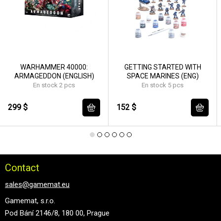
WARHAMMER 40000:
GETTING STARTED WITH
ARMAGEDDON (ENGLISH)
SPACE MARINES (ENG)
En stock 2 pcs
En stock 5 pcs
299 $
152 $
Contact
sales@gamemat.eu
Gamemat, s.r.o.
Pod Bání 2146/8, 180 00, Prague