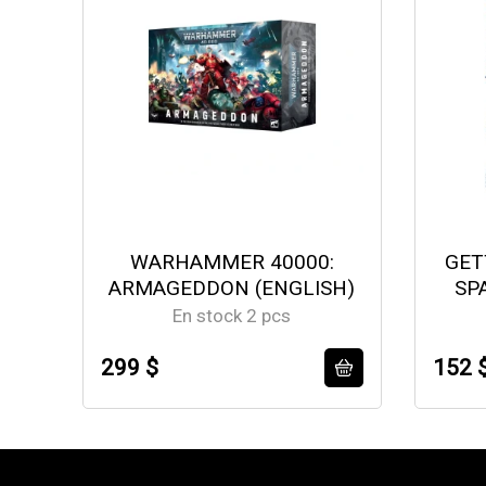
WARHAMMER 40000:
GET
ARMAGEDDON (ENGLISH)
SP
En stock 2 pcs
299 $
152 