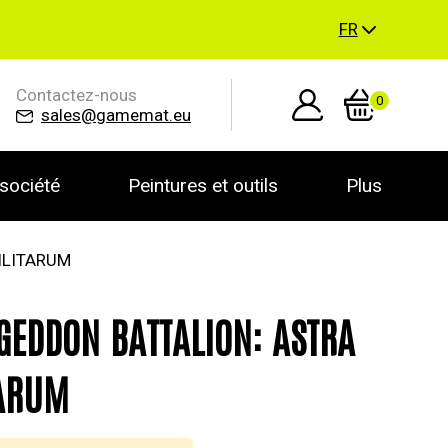
FR
Contactez-nous
0
sales@gamemat.eu
société
Peintures et outils
Plus
ILITARUM
EDDON BATTALION: ASTRA
TARUM