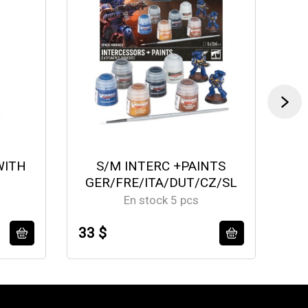
WITH
S/M INTERC +PAINTS
GER/FRE/ITA/DUT/CZ/SL
En stock 5 pcs
33 $
50