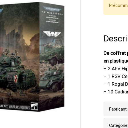
Précomman
Descri
Ce coffret 
en plastique
– 2 AFV Hi
– 1 RSV Ce
– 1 Rogal D
– 10 Cadia
Fabricant:
Catégorie