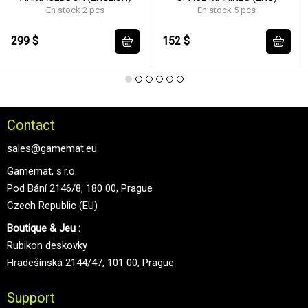
En stock 2 pcs
En stock 5 pcs
299 $
152 $
Contact
sales@gamemat.eu
Gamemat, s.r.o.
Pod Bání 2146/8, 180 00, Prague
Czech Republic (EU)
Boutique & Jeu :
Rubikon deskovky
Hradešínská 2144/47, 101 00, Prague
Support