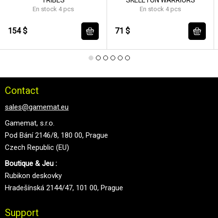
En stock 4 pcs
En stock 4 pcs
154 $
71 $
Contact
sales@gamemat.eu
Gamemat, s.r.o.
Pod Bání 2146/8, 180 00, Prague
Czech Republic (EU)
Boutique & Jeu :
Rubikon deskovky
Hradešínská 2144/47, 101 00, Prague
Support