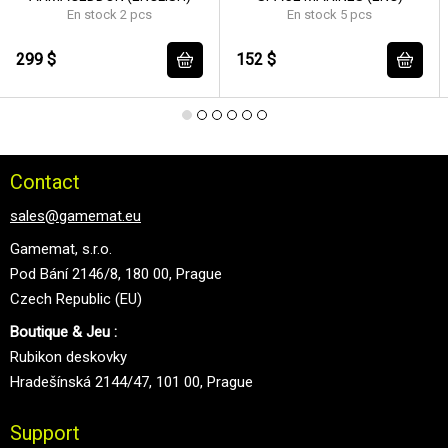
En stock 2 pcs
En stock 5 pcs
299 $
152 $
Contact
sales@gamemat.eu
Gamemat, s.r.o.
Pod Bání 2146/8, 180 00, Prague
Czech Republic (EU)
Boutique & Jeu :
Rubikon deskovky
Hradešínská 2144/47, 101 00, Prague
Support