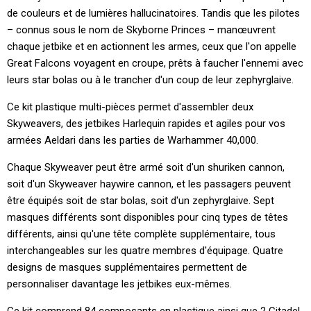
de couleurs et de lumières hallucinatoires. Tandis que les pilotes
– connus sous le nom de Skyborne Princes – manœuvrent
chaque jetbike et en actionnent les armes, ceux que l'on appelle
Great Falcons voyagent en croupe, prêts à faucher l'ennemi avec
leurs star bolas ou à le trancher d'un coup de leur zephyrglaive.
Ce kit plastique multi-pièces permet d'assembler deux
Skyweavers, des jetbikes Harlequin rapides et agiles pour vos
armées Aeldari dans les parties de Warhammer 40,000.
Chaque Skyweaver peut être armé soit d'un shuriken cannon,
soit d'un Skyweaver haywire cannon, et les passagers peuvent
être équipés soit de star bolas, soit d'un zephyrglaive. Sept
masques différents sont disponibles pour cinq types de têtes
différents, ainsi qu'une tête complète supplémentaire, tous
interchangeables sur les quatre membres d'équipage. Quatre
designs de masques supplémentaires permettent de
personnaliser davantage les jetbikes eux-mêmes.
Ce kit comprend 84 composants en plastique ainsi que 2 Citadel