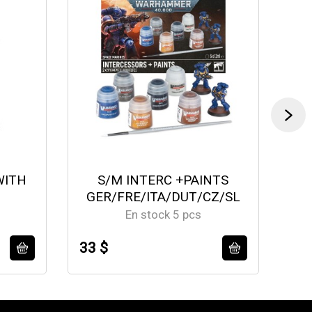
WITH
S/M INTERC +PAINTS
GER/FRE/ITA/DUT/CZ/SL
En stock 5 pcs
33 $
50