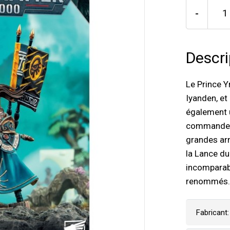
-
Descri
Le Prince 
Iyanden, et
également u
commander 
grandes arm
la Lance du
incomparabl
renommés.
Fabricant: