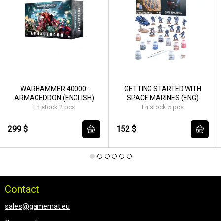
WARHAMMER 40000:
GETTING STARTED WITH
ARMAGEDDON (ENGLISH)
SPACE MARINES (ENG)
En stock 2 pcs
En stock 5 pcs
299 $
152 $
Contact
sales@gamemat.eu