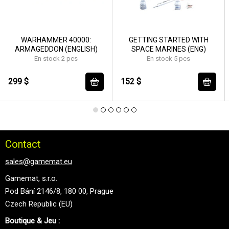
WARHAMMER 40000:
GETTING STARTED WITH
ARMAGEDDON (ENGLISH)
SPACE MARINES (ENG)
En stock 2 pcs
En stock 5 pcs
299 $
152 $
Contact
sales@gamemat.eu
Gamemat, s.r.o.
Pod Bání 2146/8, 180 00, Prague
Czech Republic (EU)
Boutique & Jeu :