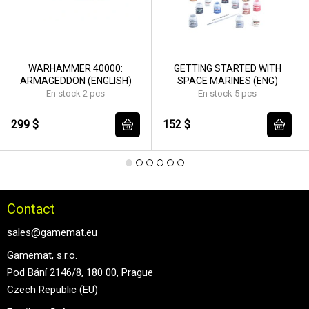
WARHAMMER 40000:
GETTING STARTED WITH
ARMAGEDDON (ENGLISH)
SPACE MARINES (ENG)
En stock 2 pcs
En stock 5 pcs
299 $
152 $
Contact
sales@gamemat.eu
Gamemat, s.r.o.
Pod Bání 2146/8, 180 00, Prague
Czech Republic (EU)