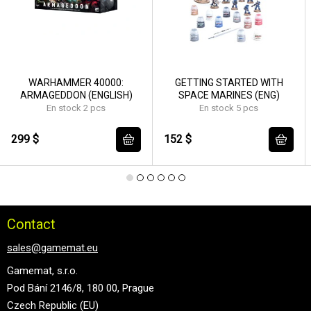
WARHAMMER 40000:
GETTING STARTED WITH
ARMAGEDDON (ENGLISH)
SPACE MARINES (ENG)
En stock 2 pcs
En stock 5 pcs
299 $
152 $
Contact
sales@gamemat.eu
Gamemat, s.r.o.
Pod Bání 2146/8, 180 00, Prague
Czech Republic (EU)