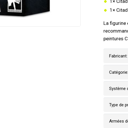
1× Citad
1× Citad
La figurine
recommandon
peintures C
Fabricant:
Catégorie
Système d
Type de p
Armées de