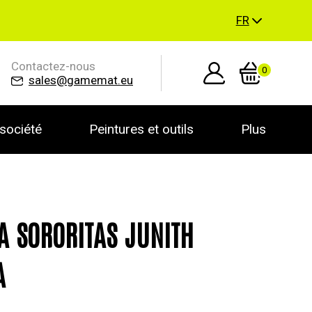
FR
Contactez-nous
0
sales@gamemat.eu
société
Peintures et outils
Plus
A SORORITAS JUNITH
A