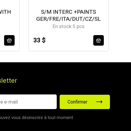
WITH
S/M INTERC +PAINTS
GER/FRE/ITA/DUT/CZ/SL
En stock 5 pcs
33 $
50
letter
Confirmer
uvez vous désinscrire à tout moment