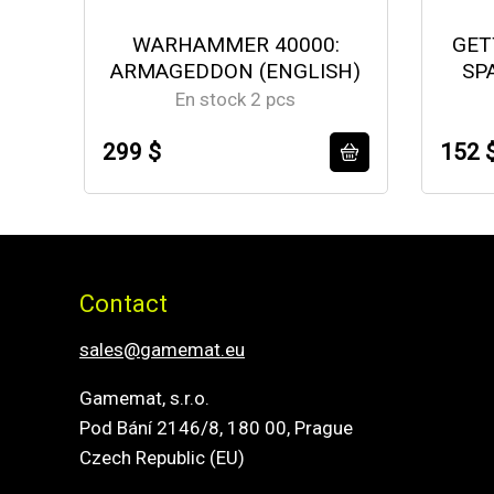
WARHAMMER 40000:
GET
ARMAGEDDON (ENGLISH)
SP
En stock 2 pcs
299 $
152 
Contact
sales@gamemat.eu
Gamemat, s.r.o.
Pod Bání 2146/8, 180 00, Prague
Czech Republic (EU)