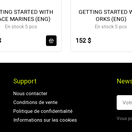
TING STARTED WITH
GETTING STARTED 
ACE MARINES (ENG)
ORKS (ENG)
En stock 5 pcs
En stock 5 pcs
$
152 $
Support
News
Nous contacter
Conditions de vente
Politique de confidentialité
Vous po
Informations sur les cookies