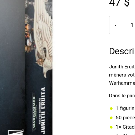
47 $
-
Descri
Junith Erui
mènera vot
Warhammer
Dans le pac
1 figuri
50 pièce
1× Cita