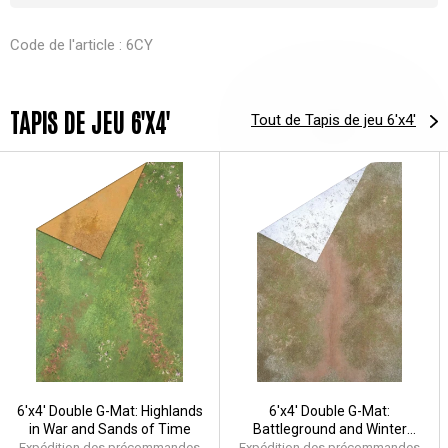
Code de l'article : 6CY
TAPIS DE JEU 6'X4'
Tout de Tapis de jeu 6'x4'
6'x4' Double G-Mat: Highlands
6'x4' Double G-Mat:
in War and Sands of Time
Battleground and Winter
Realm
Expédition des précommandes
Expédition des précommandes