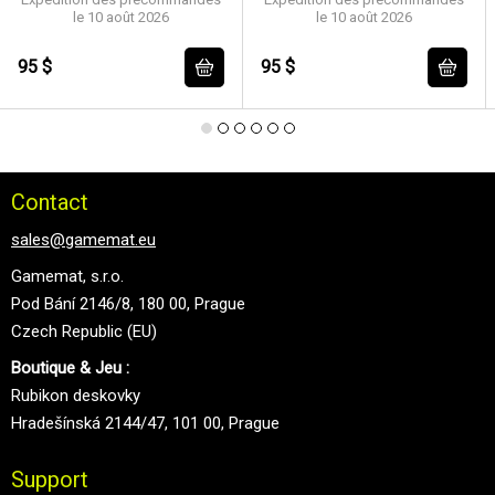
le 10 août 2026
le 10 août 2026
95 $
95 $
Contact
sales@gamemat.eu
Gamemat, s.r.o.
Pod Bání 2146/8, 180 00, Prague
Czech Republic (EU)
Boutique & Jeu :
Rubikon deskovky
Hradešínská 2144/47, 101 00, Prague
Support