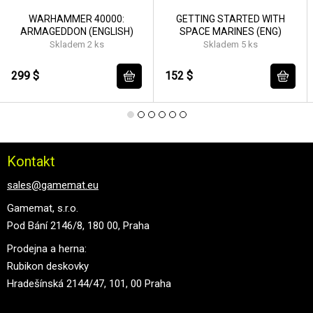
WARHAMMER 40000:
GETTING STARTED WITH
ARMAGEDDON (ENGLISH)
SPACE MARINES (ENG)
Skladem 2 ks
Skladem 5 ks
299 $
152 $
Kontakt
sales@gamemat.eu
Gamemat, s.r.o.
Pod Bání 2146/8, 180 00, Praha
Prodejna a herna:
Rubikon deskovky
Hradešínská 2144/47, 101, 00 Praha