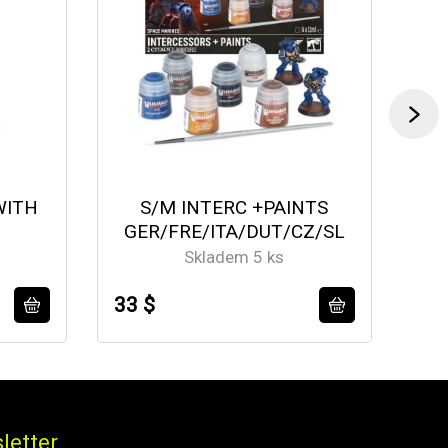
WITH
S/M INTERC +PAINTS
GER/FRE/ITA/DUT/CZ/SL
Skladem 5 ks
33 $
50
letter