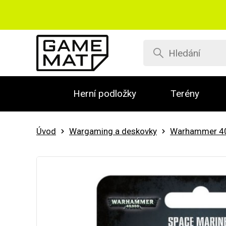
Herní podložky
Terény
Úvod
Wargaming a deskovky
Warhammer 4