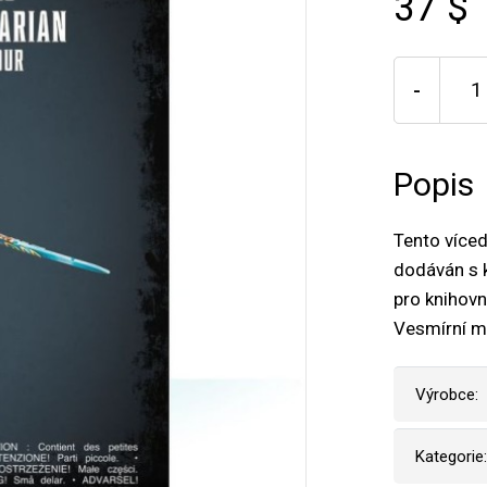
37 $
-
Popis
Tento víced
dodáván s 
pro knihovn
Vesmírní ma
Výrobce:
Kategorie: