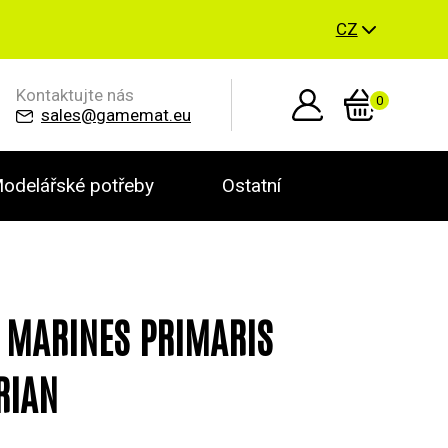
CZ
Kontaktujte nás
0
sales@gamemat.eu
odelářské potřeby
Ostatní
 MARINES PRIMARIS
RIAN