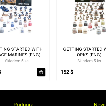
TING STARTED WITH
GETTING STARTED 
ACE MARINES (ENG)
ORKS (ENG)
Skladem 5 ks
Skladem 5 ks
$
152 $
Podpora
News