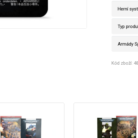
Herní sys
Typ produ
Armády S
Kód zboží: 4