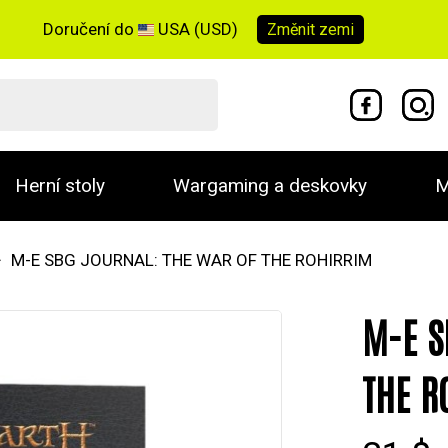
Doručení do
USA (USD)
Změnit
zemi
Herní stoly
Wargaming a deskovky
M
M-E SBG JOURNAL: THE WAR OF THE ROHIRRIM
M-E S
THE R