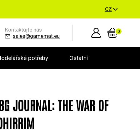
CZ
Kontaktujte nás
0
sales@gamemat.eu
odelářské potřeby
Ostatní
BG JOURNAL: THE WAR OF
OHIRRIM