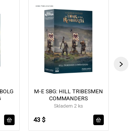
 BOLG
M-E SBG: HILL TRIBESMEN
M
G
COMMANDERS
Skladem 2 ks
43 $
43