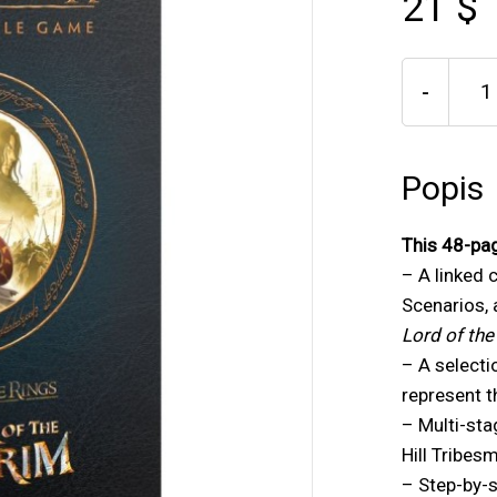
21 $
-
Popis
This 48-pa
– A linked 
Scenarios,
Lord of the
– A selecti
represent t
– Multi-sta
Hill Tribes
– Step-by-s