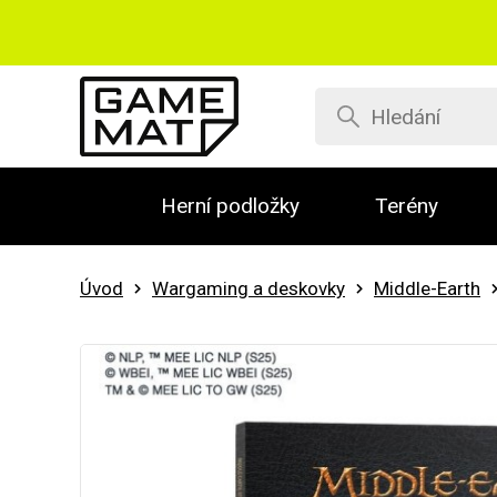
Herní podložky
Terény
Úvod
Wargaming a deskovky
Middle-Earth