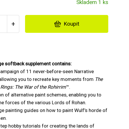
Skladem 1 ks
+
Koupit
ge softback supplement contains:
campaign of 11 never-before-seen Narrative
 allowing you to recreate key moments from
The
 Rings: The War of the Rohirrim
™.
on of alternative paint schemes, enabling you to
he forces of the various Lords of Rohan.
ge painting guides on how to paint Wulf’s horde of
men.
tep hobby tutorials for creating the lands of