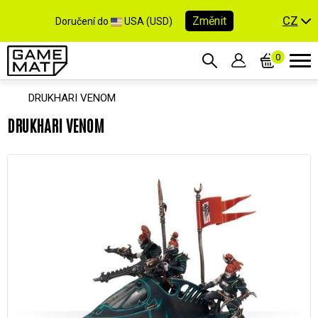
CZ
Změnit
Doručení do
USA (USD)
0
DRUKHARI VENOM
DRUKHARI VENOM