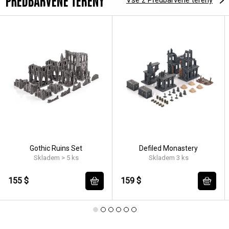
PŘEDBARVENÉ TERÉNY
Gothic Ruins Set
Defiled Monastery
Skladem > 5 ks
Skladem 3 ks
155 $
159 $