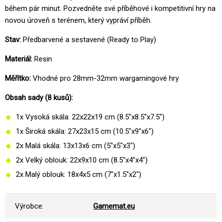
během pár minut. Pozvedněte své příběhové i kompetitivní hry na
novou úroveň s terénem, který vypráví příběh.
Stav:
Předbarvené a sestavené (Ready to Play)
Materiál:
Resin
Měřítko:
Vhodné pro 28mm-32mm wargamingové hry
Obsah sady (8 kusů):
1x Vysoká skála: 22x22x19 cm (8.5"x8.5"x7.5")
1x Široká skála: 27x23x15 cm (10.5"x9"x6")
2x Malá skála: 13x13x6 cm (5"x5"x3")
2x Velký oblouk: 22x9x10 cm (8.5"x4"x4")
2x Malý oblouk: 18x4x5 cm (7"x1.5"x2")
Výrobce:
Gamemat.eu