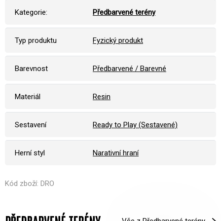
Kategorie:
Předbarvené terény
Typ produktu
Fyzický produkt
Barevnost
Předbarvené / Barevné
Materiál
Resin
Sestavení
Ready to Play (Sestavené)
Herní styl
Narativní hraní
Kód zboží: DRO
Vše z Předbarvené terény