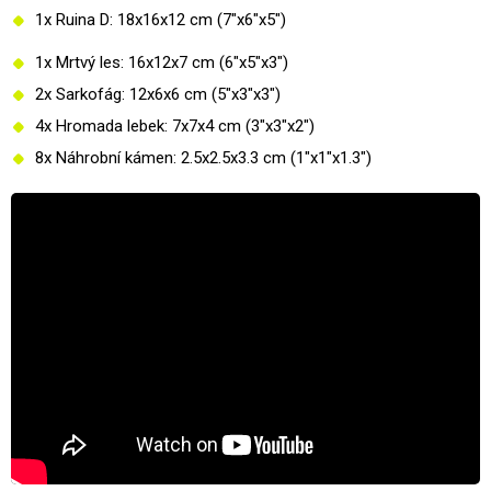
1x Ruina D: 18x16x12 cm (7"x6"x5")
1x Mrtvý les: 16x12x7 cm (6"x5"x3")
2x Sarkofág: 12x6x6 cm (5"x3"x3")
4x Hromada lebek: 7x7x4 cm (3"x3"x2")
8x Náhrobní kámen: 2.5x2.5x3.3 cm (1"x1"x1.3")