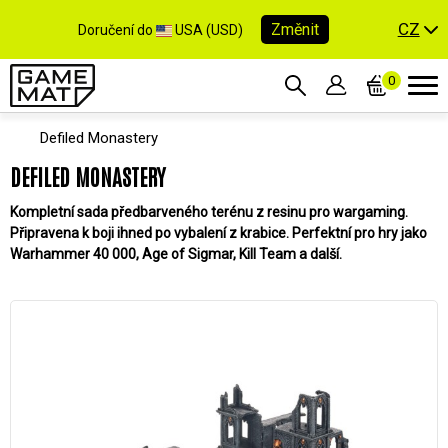
CZ
Změnit
Doručení do
USA (USD)
0
Defiled Monastery
DEFILED MONASTERY
Kompletní sada předbarveného terénu z resinu pro wargaming.
Připravena k boji ihned po vybalení z krabice. Perfektní pro hry jako
Warhammer 40 000, Age of Sigmar, Kill Team a další.