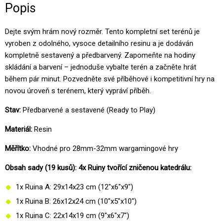
Popis
Dejte svým hrám nový rozměr. Tento kompletní set terénů je
vyroben z odolného, vysoce detailního resinu a je dodáván
kompletně sestavený a předbarvený. Zapomeňte na hodiny
skládání a barvení – jednoduše vybalte terén a začněte hrát
během pár minut. Pozvedněte své příběhové i kompetitivní hry na
novou úroveň s terénem, který vypráví příběh.
Stav:
Předbarvené a sestavené (Ready to Play)
Materiál:
Resin
Měřítko:
Vhodné pro 28mm-32mm wargamingové hry
Obsah sady (19 kusů): 4x Ruiny tvořící zničenou katedrálu:
1x Ruina A: 29x14x23 cm (12"x6"x9")
1x Ruina B: 26x12x24 cm (10"x5"x10")
1x Ruina C: 22x14x19 cm (9"x6"x7")