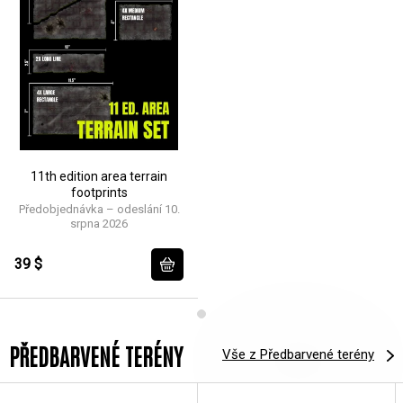
11th edition area terrain
footprints
Předobjednávka – odeslání 10.
srpna 2026
39 $
PŘEDBARVENÉ TERÉNY
Vše z Předbarvené terény