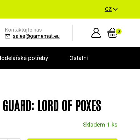
CZ
Kontaktujte nás
0
sales@gamemat.eu
odelářské potřeby
Ostatní
 GUARD: LORD OF POXES
Skladem 1 ks