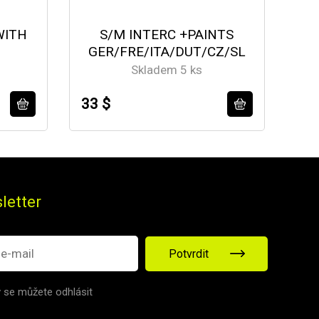
WITH
S/M INTERC +PAINTS
GER/FRE/ITA/DUT/CZ/SL
Skladem 5 ks
33 $
50
letter
Potvrdit
v se můžete odhlásit