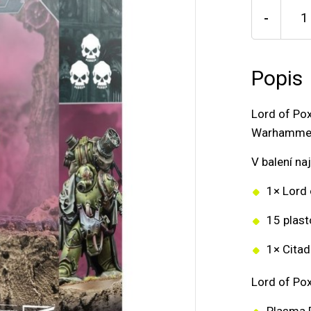
-
Popis
Lord of Po
Warhammer
V balení na
1× Lord
15 plast
1× Cita
Lord of Pox