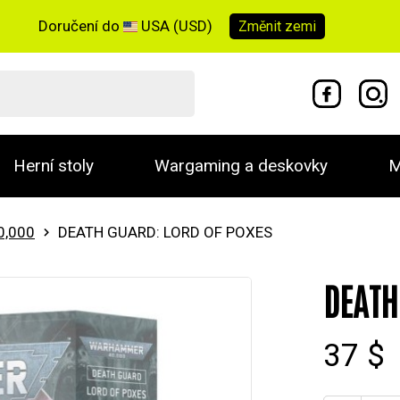
Doručení do
USA (USD)
Změnit
zemi
Herní stoly
Wargaming a deskovky
M
0,000
DEATH GUARD: LORD OF POXES
DEATH
37 $