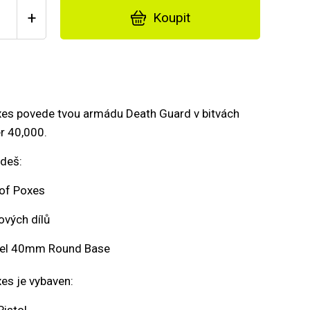
+
Koupit
xes povede tvou armádu Death Guard v bitvách
 40,000.
jdeš:
 of Poxes
ových dílů
del 40mm Round Base
es je vybaven: