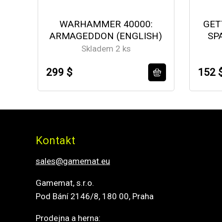
WARHAMMER 40000:
GET
ARMAGEDDON (ENGLISH)
SP
Skladem 2 ks
299 $
152 
Kontakt
sales@gamemat.eu
Gamemat, s.r.o.
Pod Bání 2146/8, 180 00, Praha
Prodejna a herna: