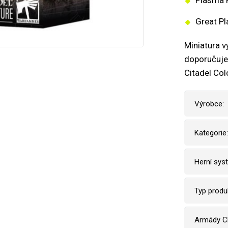
Plasma P
Great Pl
Miniatura 
doporučujem
Citadel Col
Výrobce:
Kategorie:
Herní sys
Typ produ
Armády C