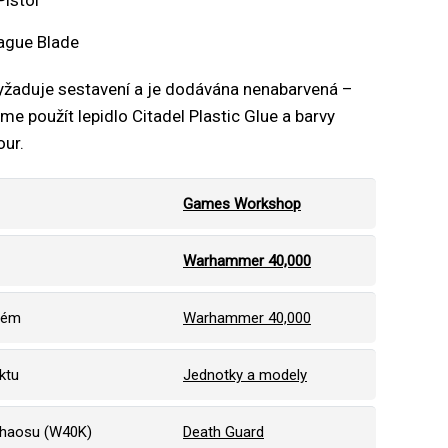
istol
ague Blade
vyžaduje sestavení a je dodávána nenabarvená –
e použít lepidlo Citadel Plastic Glue a barvy
our.
Games Workshop
Warhammer 40,000
tém
Warhammer 40,000
ktu
Jednotky a modely
haosu (W40K)
Death Guard