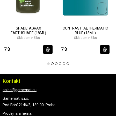
SHADE: AGRAX
CONTRAST: AETHERMATIC
EARTHSHADE (18ML)
BLUE (18ML)
Skladem > 5 ks
Skladem > 5 ks
7 $
7 $
Kontakt
sales@gamemat.eu
Gamemat, s.r.o.
Pod Bání 2146/8, 180 00, Praha
Prodejna a herna: