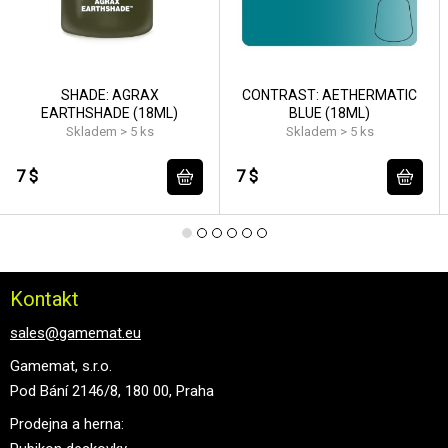
SHADE: AGRAX
CONTRAST: AETHERMATIC
EARTHSHADE (18ML)
BLUE (18ML)
Skladem > 5 ks
Skladem > 5 ks
7 $
7 $
Kontakt
sales@gamemat.eu
Gamemat, s.r.o.
Pod Bání 2146/8, 180 00, Praha
Prodejna a herna: