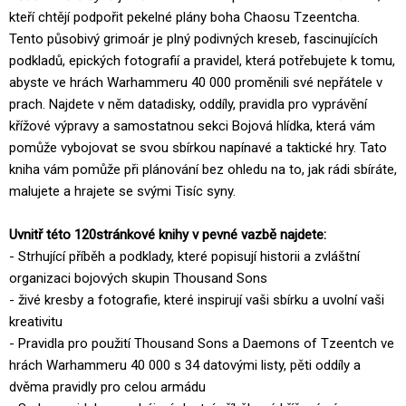
kteří chtějí podpořit pekelné plány boha Chaosu Tzeentcha.
Tento působivý grimoár je plný podivných kreseb, fascinujících
podkladů, epických fotografií a pravidel, která potřebujete k tomu,
abyste ve hrách Warhammeru 40 000 proměnili své nepřátele v
prach. Najdete v něm datadisky, oddíly, pravidla pro vyprávění
křížové výpravy a samostatnou sekci Bojová hlídka, která vám
pomůže vybojovat se svou sbírkou napínavé a taktické hry. Tato
kniha vám pomůže při plánování bez ohledu na to, jak rádi sbíráte,
malujete a hrajete se svými Tisíc syny.
Uvnitř této 120stránkové knihy v pevné vazbě najdete:
- Strhující příběh a podklady, které popisují historii a zvláštní
organizaci bojových skupin Thousand Sons
- živé kresby a fotografie, které inspirují vaši sbírku a uvolní vaši
kreativitu
- Pravidla pro použití Thousand Sons a Daemons of Tzeentch ve
hrách Warhammeru 40 000 s 34 datovými listy, pěti oddíly a
dvěma pravidly pro celou armádu