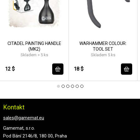
CITADEL PAINTING HANDLE
WARHAMMER COLOUR:
(MK2)
TOOL SET
Skladem > 5 ks
Skladem 5 ks
12 $
18 $
Kontakt
sales@gamemat.eu
Gamemat, s.r.o.
Pod Bání 2146/8, 180 00, Praha