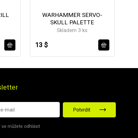
ILL
WARHAMMER SERVO-
SKULL PALETTE
Skladem 3 ks
13 $
43
letter
Potvrdit
v se můžete odhlásit