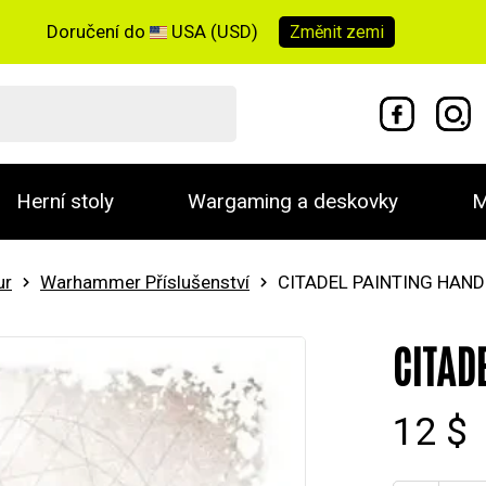
Doručení do
USA (USD)
Změnit
zemi
Herní stoly
Wargaming a deskovky
M
ur
Warhammer Příslušenství
CITADEL PAINTING HAND
CITAD
12 $