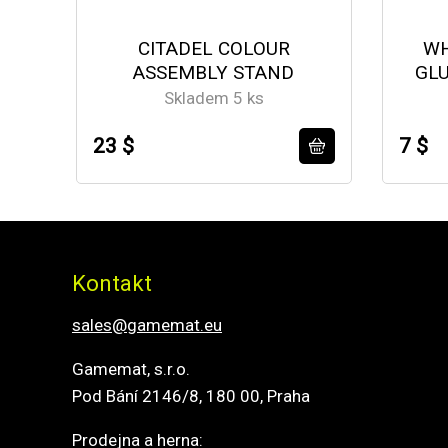
CITADEL COLOUR
WH
ASSEMBLY STAND
GLU
Skladem 5 ks
23 $
7 $
Kontakt
sales@gamemat.eu
Gamemat, s.r.o.
Pod Bání 2146/8, 180 00, Praha
Prodejna a herna: