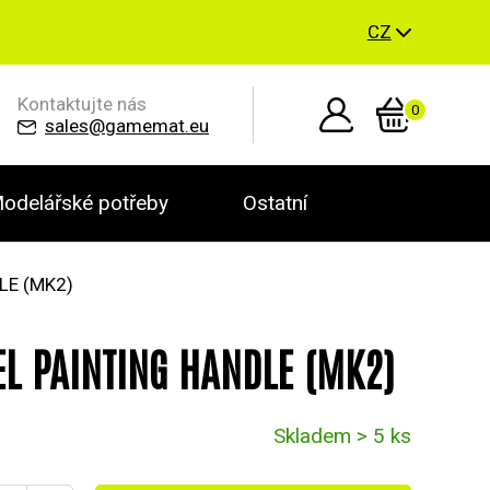
CZ
Kontaktujte nás
0
sales@gamemat.eu
odelářské potřeby
Ostatní
LE (MK2)
EL PAINTING HANDLE (MK2)
Skladem > 5 ks