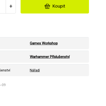
+
Koupit
Games Workshop
Warhammer Příslušenství
šenství
Nářadí
6-09