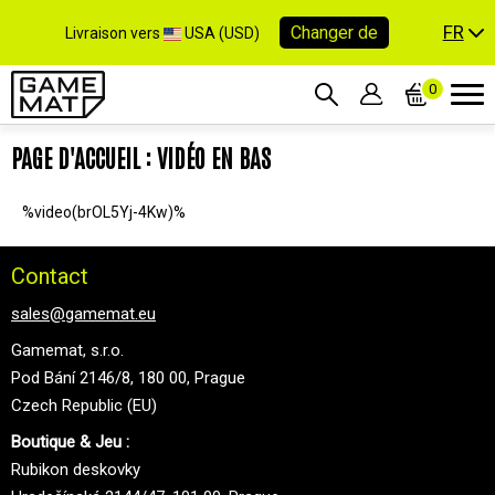
FR
Changer de
Livraison vers
USA (USD)
0
PAGE D'ACCUEIL : VIDÉO EN BAS
%video(brOL5Yj-4Kw)%
Contact
sales@gamemat.eu
Gamemat, s.r.o.
Pod Bání 2146/8, 180 00, Prague
Czech Republic (EU)
Boutique & Jeu :
Rubikon deskovky