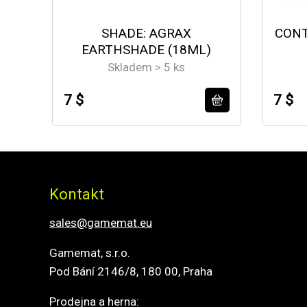
SHADE: AGRAX
CONT
EARTHSHADE (18ML)
Skladem > 5 ks
7 $
7 $
Kontakt
sales@gamemat.eu
Gamemat, s.r.o.
Pod Bání 2146/8, 180 00, Praha
Prodejna a herna: