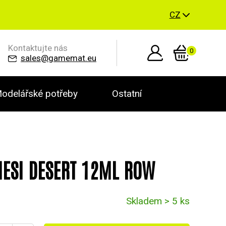
CZ
Kontaktujte nás
0
sales@gamemat.eu
odelářské potřeby
Ostatní
MESI DESERT 12ML ROW
Skladem > 5 ks