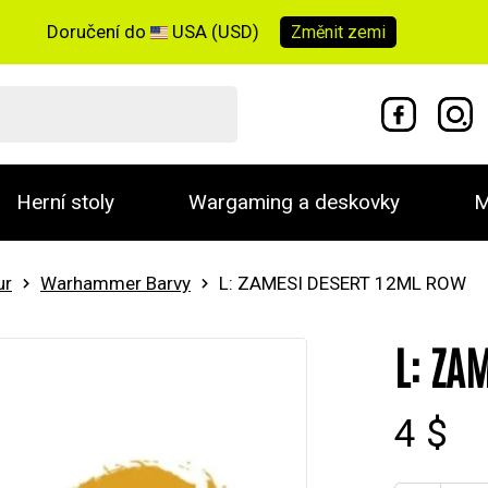
Doručení do
USA (USD)
Změnit
zemi
Herní stoly
Wargaming a deskovky
M
ur
Warhammer Barvy
L: ZAMESI DESERT 12ML ROW
L: ZA
4 $