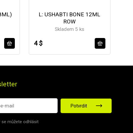
8ML)
L: USHABTI BONE 12ML
B:
ROW
Skladem 5 ks
4 $
4 $
letter
Potvrdit
v se můžete odhlásit