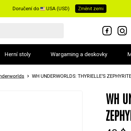
Doručení do
USA (USD)
Změnit
zemi
Herní stoly
Wargaming a deskovky
M
derworlds
WH UNDERWORLDS: THYRIELLE'S ZEPHYRIT
WH UN
ZEPHY