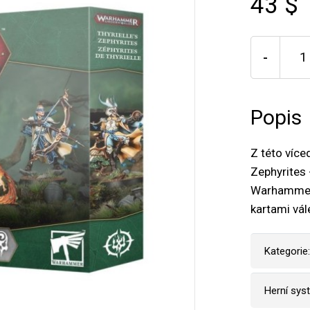
43 $
-
Popis
Z této více
Zephyrites 
Warhammer 
kartami vál
Kategorie:
Herní sys