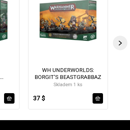
WH UNDERWORLDS:
:
BORGIT'S BEASTGRABBAZ
HE
Skladem 1 ks
37 $
37