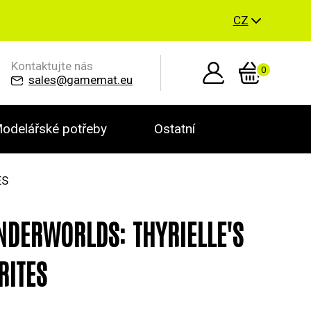
CZ
Kontaktujte nás
0
sales@gamemat.eu
odelářské potřeby
Ostatní
ES
DERWORLDS: THYRIELLE'S
RITES