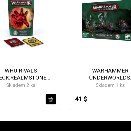
WHU RIVALS
WARHAMMER
ECK:REALMSTONE
UNDERWORLDS
RAIDERS (ENG)
THANATEK'S TIT
Skladem 2 ks
Skladem 1 ks
41 $