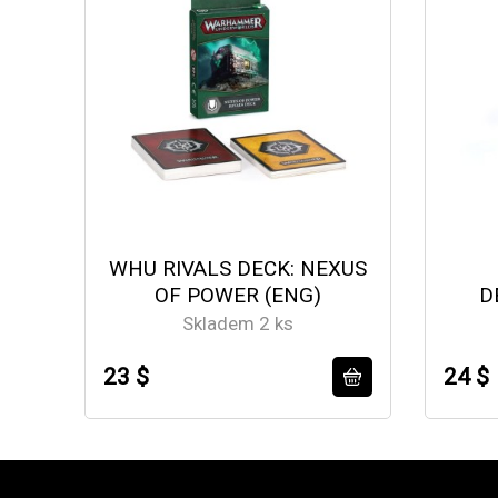
WHU RIVALS DECK: NEXUS
OF POWER (ENG)
D
Skladem 2 ks
23 $
24 $