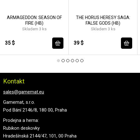
ARMAGEDDON: SEASON OF
THE HORUS HERESY SAGA:
FIRE (HB)
FALSE GODS (HB)
Skladem 3 ks
Skladem 3 ks
35 $
39 $
Kontakt
sales@gamemat.eu
Gamemat, s.r.o.
Pod Bání 2146/8, 180 00, Praha
Prodejna a herna:
Rubikon deskovky
Hradešínská 2144/47, 101, 00 Praha