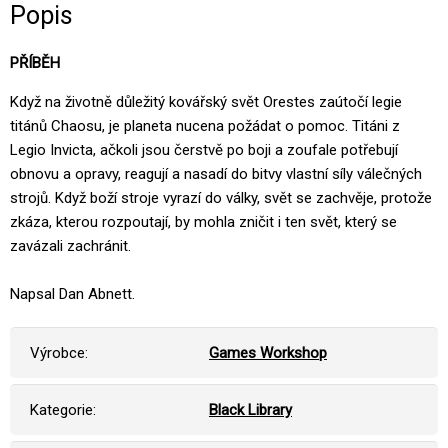
Popis
PŘÍBĚH
Když na životně důležitý kovářský svět Orestes zaútočí legie
titánů Chaosu, je planeta nucena požádat o pomoc. Titáni z
Legio Invicta, ačkoli jsou čerstvě po boji a zoufale potřebují
obnovu a opravy, reagují a nasadí do bitvy vlastní síly válečných
strojů. Když boží stroje vyrazí do války, svět se zachvěje, protože
zkáza, kterou rozpoutají, by mohla zničit i ten svět, který se
zavázali zachránit.
Napsal Dan Abnett.
Výrobce:
Games Workshop
Kategorie:
Black Library