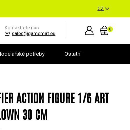
CZ
Kontaktujte nás
0
sales@gamemat.eu
odelářské potřeby
Ostatní
FIER ACTION FIGURE 1/6 ART
LOWN 30 CM