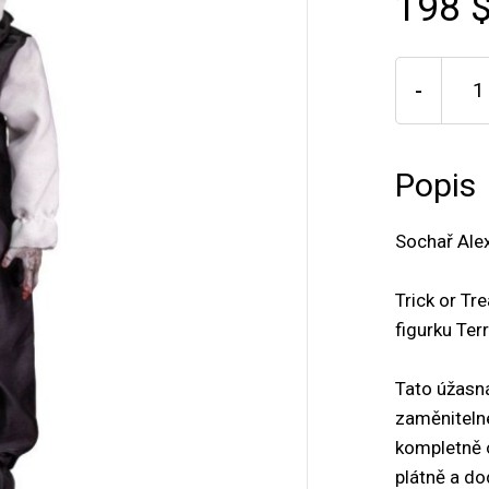
198 
-
Popis
Sochař Ale
Trick or Tr
figurku Ter
Tato úžasná
zaměnitelné
kompletně 
plátně a do