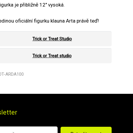
gurka je přibližně 12" vysoká.
edinou oficiální figurku klauna Arta právě teď!
Trick or Treat Studio
Trick or Treat studio
TOT-ARDA100
letter