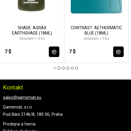
SHADE: AGRAX
CONTRAST: AETHERMATIC
EARTHSHADE (18ML)
BLUE (18ML)
Skladem > 5 ks
Skladem > 5 ks
7 $
7 $
Kontakt
sales@gamemat.eu
Gamemat, s.r.o.
Pod Bání 2146/8, 180 00, Praha
Prodejna a herna: