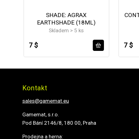
SHADE: AGRAX
CONT
EARTHSHADE (18ML)
Skladem > 5 ks
7 $
7 $
Kontakt
sales@gamemat.eu
Gamemat, s.r.o.
Pod Bání 2146/8, 180 00, Praha
Prodejna a herna: