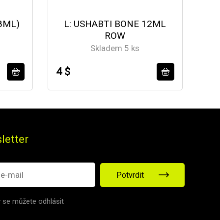
8ML)
L: USHABTI BONE 12ML
B:
ROW
Skladem 5 ks
4 $
4 $
letter
Potvrdit
v se můžete odhlásit