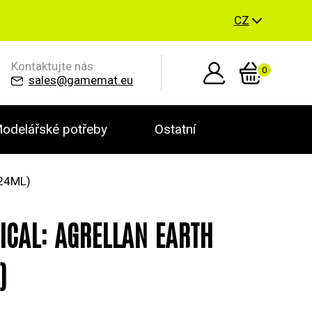
CZ
Kontaktujte nás
0
sales@gamemat.eu
odelářské potřeby
Ostatní
24ML)
ICAL: AGRELLAN EARTH
)