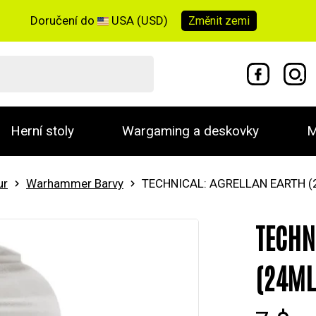
Doručení do
USA (USD)
Změnit
zemi
Herní stoly
Wargaming a deskovky
M
ur
Warhammer Barvy
TECHNICAL: AGRELLAN EARTH (
TECHN
(24ML