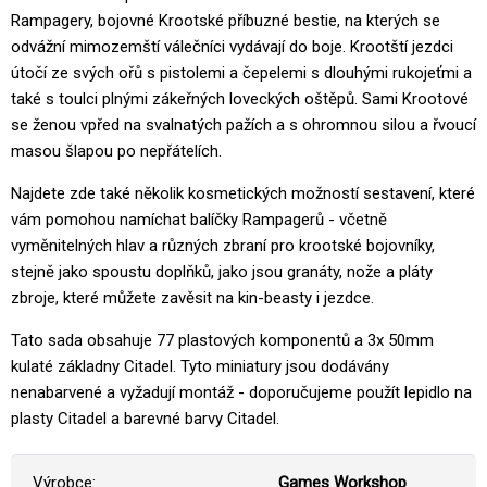
Rampagery, bojovné Krootské příbuzné bestie, na kterých se
odvážní mimozemští válečníci vydávají do boje. Krootští jezdci
útočí ze svých ořů s pistolemi a čepelemi s dlouhými rukojeťmi a
také s toulci plnými zákeřných loveckých oštěpů. Sami Krootové
se ženou vpřed na svalnatých pažích a s ohromnou silou a řvoucí
masou šlapou po nepřátelích.
Najdete zde také několik kosmetických možností sestavení, které
vám pomohou namíchat balíčky Rampagerů - včetně
vyměnitelných hlav a různých zbraní pro krootské bojovníky,
stejně jako spoustu doplňků, jako jsou granáty, nože a pláty
zbroje, které můžete zavěsit na kin-beasty i jezdce.
Tato sada obsahuje 77 plastových komponentů a 3x 50mm
kulaté základny Citadel. Tyto miniatury jsou dodávány
nenabarvené a vyžadují montáž - doporučujeme použít lepidlo na
plasty Citadel a barevné barvy Citadel.
Výrobce:
Games Workshop