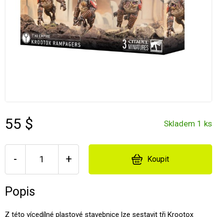
55 $
Skladem 1 ks
-
+
Koupit
Popis
Z této vícedílné plastové stavebnice lze sestavit tři Krootox