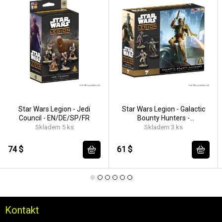
Star Wars Legion - Jedi
Star Wars Legion - Galactic
Council - EN/DE/SP/FR
Bounty Hunters -
EN/DE/SP/FR
Skladem 5 ks
Skladem 3 ks
74 $
61 $
Kontakt