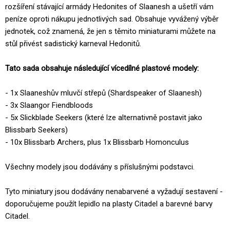
rozšíření stávající armády Hedonites of Slaanesh a ušetří vám
peníze oproti nákupu jednotlivých sad. Obsahuje vyvážený výběr
jednotek, což znamená, že jen s těmito miniaturami můžete na
stůl přivést sadistický karneval Hedonitů.
Tato sada obsahuje následující vícedílné plastové modely:
- 1x Slaaneshův mluvčí střepů (Shardspeaker of Slaanesh)
- 3x Slaangor Fiendbloods
- 5x Slickblade Seekers (které lze alternativně postavit jako
Blissbarb Seekers)
- 10x Blissbarb Archers, plus 1x Blissbarb Homonculus
Všechny modely jsou dodávány s příslušnými podstavci.
Tyto miniatury jsou dodávány nenabarvené a vyžadují sestavení -
doporučujeme použít lepidlo na plasty Citadel a barevné barvy
Citadel.