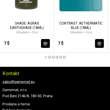
SHADE: AGRAX
CONTRAST: AETHERMATIC
EARTHSHADE (18ML)
BLUE (18ML)
Skladem > 5 ks
Skladem > 5 ks
7 $
7 $
Kontakt
sales@gamemat.eu
Gamemat, s.r.o.
Pod Bání 2146/8, 180 00, Praha
Prodejna a herna: