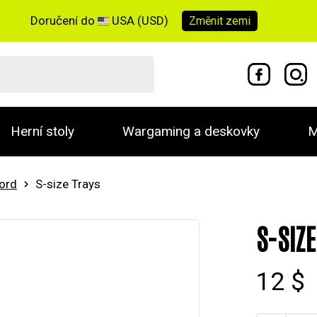
Doručení do
USA (USD)
Změnit
zemi
Herní stoly
Wargaming a deskovky
M
word
S-size Trays
S-SIZ
12 $