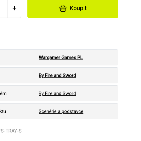
+
Koupit
Wargamer Games PL
By Fire and Sword
tém
By Fire and Sword
ktu
Scenérie a podstavce
BFS-TRAY-S