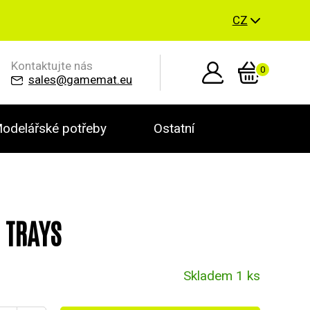
CZ
Kontaktujte nás
0
sales@gamemat.eu
odelářské potřeby
Ostatní
E TRAYS
Skladem 1 ks