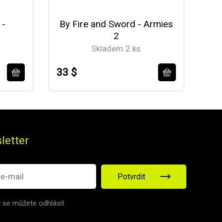
 -
By Fire and Sword - Armies
2
Skladem 2 ks
33 $
40
letter
Potvrdit
v se můžete odhlásit