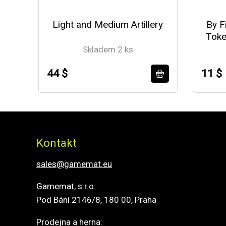
Light and Medium Artillery
By F
Toke
Skladem 2 ks
44 $
11 $
Kontakt
sales@gamemat.eu
Gamemat, s.r.o.
Pod Bání 2146/8, 180 00, Praha
Prodejna a herna: