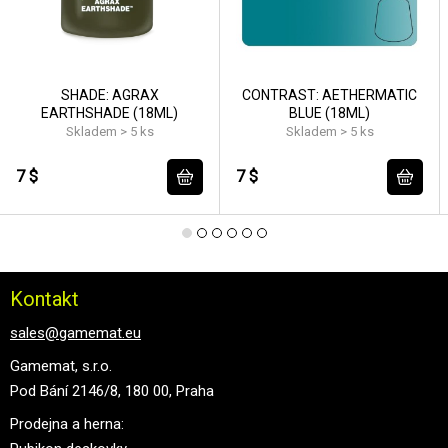
SHADE: AGRAX
CONTRAST: AETHERMATIC
EARTHSHADE (18ML)
BLUE (18ML)
Skladem > 5 ks
Skladem > 5 ks
7 $
7 $
Kontakt
sales@gamemat.eu
Gamemat, s.r.o.
Pod Bání 2146/8, 180 00, Praha
Prodejna a herna: