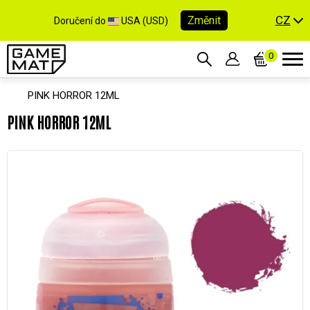
CZ
Změnit
Doručení do
USA (USD)
0
PINK HORROR 12ML
PINK HORROR 12ML