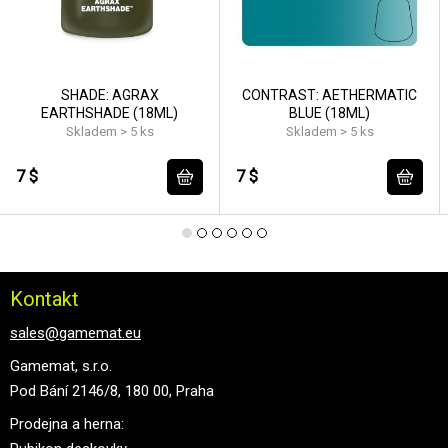
SHADE: AGRAX
CONTRAST: AETHERMATIC
EARTHSHADE (18ML)
BLUE (18ML)
Skladem > 5 ks
Skladem > 5 ks
7 $
7 $
Kontakt
sales@gamemat.eu
Gamemat, s.r.o.
Pod Bání 2146/8, 180 00, Praha
Prodejna a herna: