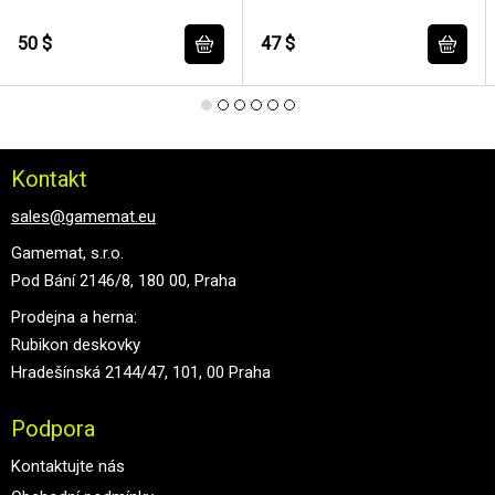
50 $
47 $
Kontakt
sales@gamemat.eu
Gamemat, s.r.o.
Pod Bání 2146/8, 180 00, Praha
Prodejna a herna:
Rubikon deskovky
Hradešínská 2144/47, 101, 00 Praha
Podpora
Kontaktujte nás