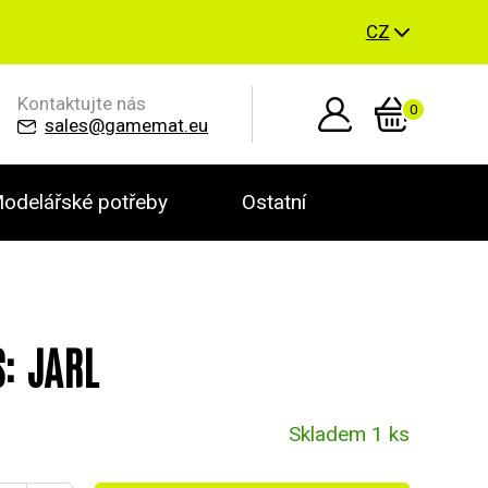
CZ
Kontaktujte nás
0
sales@gamemat.eu
odelářské potřeby
Ostatní
: JARL
Skladem 1 ks