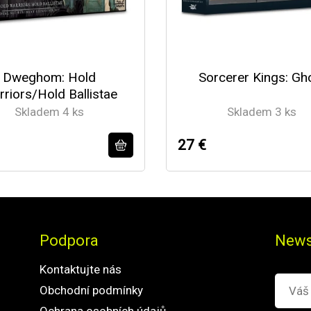
Dweghom: Hold
Sorcerer Kings: Gh
riors/Hold Ballistae
Skladem 4 ks
Skladem 3 ks
27 €
Podpora
News
Kontaktujte nás
Obchodní podmínky