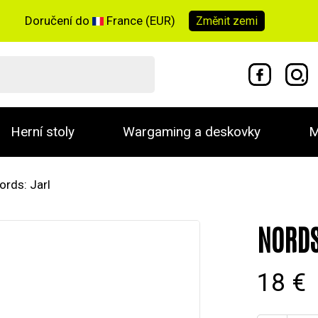
Doručení do
France (EUR)
Změnit
zemi
Herní stoly
Wargaming a deskovky
M
ords: Jarl
NORDS
18 €