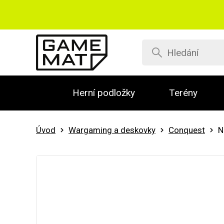
Herní podložky
Terény
Úvod
Wargaming a deskovky
Conquest
N