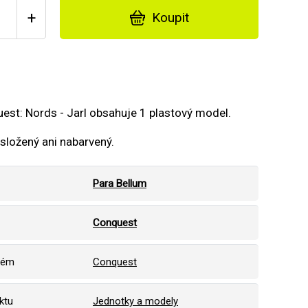
+
Koupit
st: Nords - Jarl obsahuje 1 plastový model.
složený ani nabarvený.
Para Bellum
Conquest
tém
Conquest
ktu
Jednotky a modely