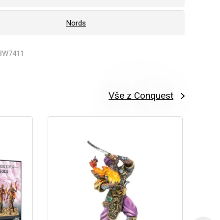
Nords
PBW7411
Vše z Conquest