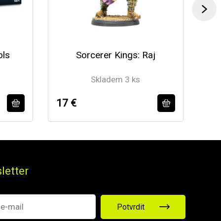
ols
Sorcerer Kings: Raj
Skladem 3 ks
17 €
30
letter
Potvrdit