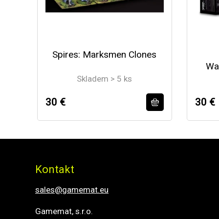
Spires: Marksmen Clones
War
Skladem > 5 ks
30 €
30 €
Kontakt
sales@gamemat.eu
Gamemat, s.r.o.