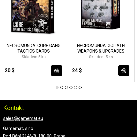
NECROMUNDA: CORE GANG
NECROMUNDA: GOLIATH
TACTICS CARDS
WEAPONS & UPGRADES
Skladem 5 ks
Skladem 5 ks
20 $
24 $
Kontakt
sales@gamemat.eu
Gamemat, s.r.o.
Pod Bání 2146/8, 180 00, Praha