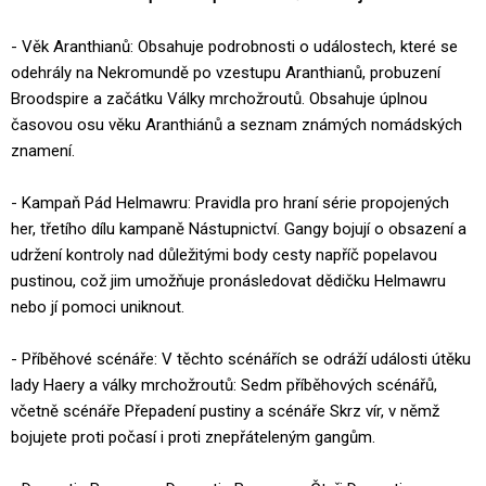
- Věk Aranthianů: Obsahuje podrobnosti o událostech, které se
odehrály na Nekromundě po vzestupu Aranthianů, probuzení
Broodspire a začátku Války mrchožroutů. Obsahuje úplnou
časovou osu věku Aranthiánů a seznam známých nomádských
znamení.
- Kampaň Pád Helmawru: Pravidla pro hraní série propojených
her, třetího dílu kampaně Nástupnictví. Gangy bojují o obsazení a
udržení kontroly nad důležitými body cesty napříč popelavou
pustinou, což jim umožňuje pronásledovat dědičku Helmawru
nebo jí pomoci uniknout.
- Příběhové scénáře: V těchto scénářích se odráží události útěku
lady Haery a války mrchožroutů: Sedm příběhových scénářů,
včetně scénáře Přepadení pustiny a scénáře Skrz vír, v němž
bojujete proti počasí i proti znepřáteleným gangům.