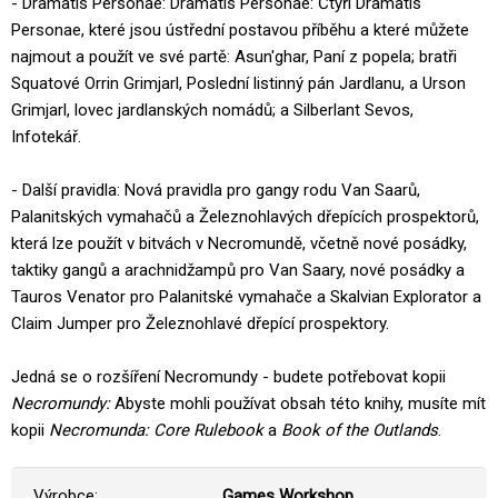
- Dramatis Personae: Dramatis Personae: Čtyři Dramatis
Personae, které jsou ústřední postavou příběhu a které můžete
najmout a použít ve své partě: Asun'ghar, Paní z popela; bratři
Squatové Orrin Grimjarl, Poslední listinný pán Jardlanu, a Urson
Grimjarl, lovec jardlanských nomádů; a Silberlant Sevos,
Infotekář.
- Další pravidla: Nová pravidla pro gangy rodu Van Saarů,
Palanitských vymahačů a Železnohlavých dřepících prospektorů,
která lze použít v bitvách v Necromundě, včetně nové posádky,
taktiky gangů a arachnidžampů pro Van Saary, nové posádky a
Tauros Venator pro Palanitské vymahače a Skalvian Explorator a
Claim Jumper pro Železnohlavé dřepící prospektory.
Jedná se o rozšíření Necromundy - budete potřebovat kopii
Necromundy:
Abyste mohli používat obsah této knihy, musíte mít
kopii
Necromunda: Core Rulebook
a
Book of the Outlands
.
Výrobce:
Games Workshop