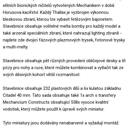
elitních bionických ničitelů vytvořených Mechanikem v době
Horusova kacířství. Každý Thallax je vyzbrojen výkonnou
bleskovou zbraní, kterou lze vybavit řetězovým bajonetem.
Stavebnice obsahuje volitelné melta bomby pro každý model a
také arzenál speciálních zbraní, které nahrazují lighting zbraně -
najdete zde dvojici fázových plazmových trysek, fotonové trysky
a multi-melty.
Stavebnice obsahuje pět různých provedení obličejové desky a tři
pózy pro nohy a ruce, které můžete kombinovat a vytlačit tak ze
svých děsivých kohort větší rozmanitost.
Stavebnice obsahuje 232 plastových dílů a 6x kulatou základnu
Citadel 40 mm. Tato sada obsahuje také 1x arch s transfery
Mechancium Constructs obsahující 558x vysoce kvalitní
vodotisk, který můžete použít k úpravě svých miniatur.
Tyto miniatury jsou dodávány nenabarvené a vyžadují montáž.