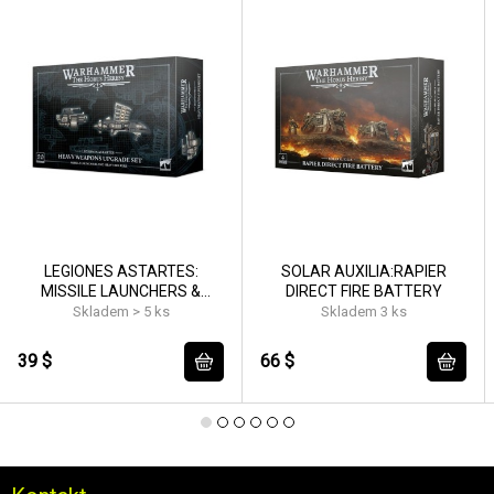
LEGIONES ASTARTES:
SOLAR AUXILIA:RAPIER
MISSILE LAUNCHERS &
DIRECT FIRE BATTERY
HEAVY BOLTERS
Skladem > 5 ks
Skladem 3 ks
39 $
66 $