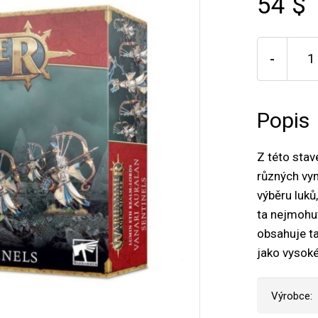
54 $
-
Popis
Z této stav
různých vym
výběru luků,
ta nejmohut
obsahuje t
jako vysoké
Výrobce: