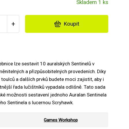
Skladem 1 ks
+
Koupit
ebnice lze sestavit 10 auralských Sentinelů v
ěnitelných a přizpůsobitelných provedeních. Díky
 toulců a dalších prvků budete moci zajistit, aby i
nější řada lučištníků vypadala odlišně. Tato sada
aké možnosti sestavení jednoho Auralan Sentinela
ho Sentinela s lucernou Scryhawk.
Games Workshop