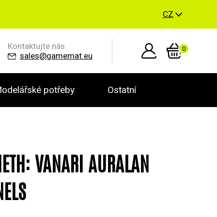
CZ
Kontaktujte nás
0
sales@gamemat.eu
odelářské potřeby
Ostatní
ETH: VANARI AURALAN
NELS