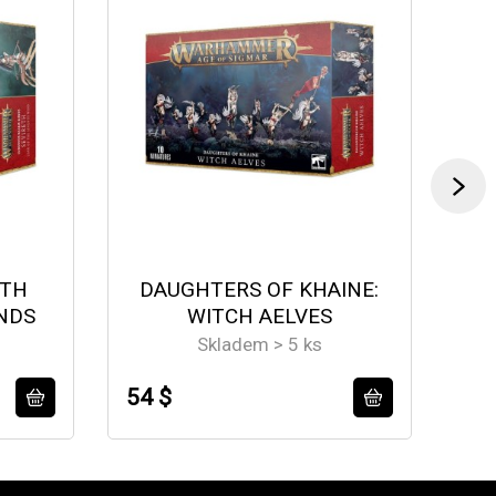
ETH
DAUGHTERS OF KHAINE:
NDS
WITCH AELVES
Skladem > 5 ks
54 $
58