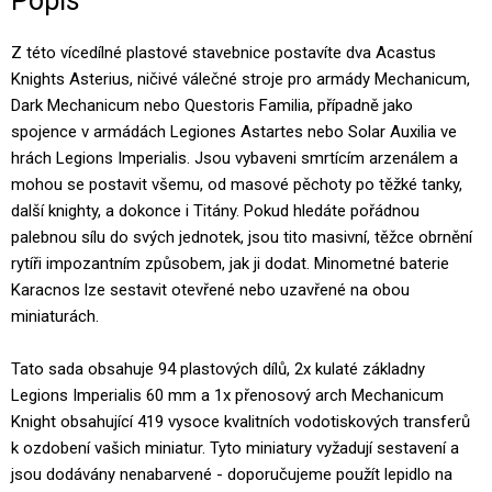
Popis
Z této vícedílné plastové stavebnice postavíte dva Acastus
Knights Asterius, ničivé válečné stroje pro armády Mechanicum,
Dark Mechanicum nebo Questoris Familia, případně jako
spojence v armádách Legiones Astartes nebo Solar Auxilia ve
hrách Legions Imperialis. Jsou vybaveni smrtícím arzenálem a
mohou se postavit všemu, od masové pěchoty po těžké tanky,
další knighty, a dokonce i Titány. Pokud hledáte pořádnou
palebnou sílu do svých jednotek, jsou tito masivní, těžce obrnění
rytíři impozantním způsobem, jak ji dodat. Minometné baterie
Karacnos lze sestavit otevřené nebo uzavřené na obou
miniaturách.
Tato sada obsahuje 94 plastových dílů, 2x kulaté základny
Legions Imperialis 60 mm a 1x přenosový arch Mechanicum
Knight obsahující 419 vysoce kvalitních vodotiskových transferů
k ozdobení vašich miniatur. Tyto miniatury vyžadují sestavení a
jsou dodávány nenabarvené - doporučujeme použít lepidlo na