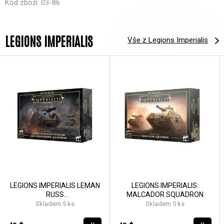
Kód zboží: 03-86
LEGIONS IMPERIALIS
Vše z Legions Imperialis
LEGIONS IMPERIALIS LEMAN
LEGIONS IMPERIALIS:
RUSS
MALCADOR SQUADRON
EXECUTIONER/DEMOLISHR
Skladem 5 ks
Skladem 5 ks
SQD