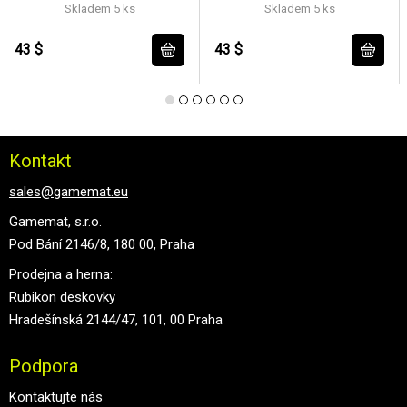
EXECUTIONER/DEMOLISHR
Skladem 5 ks
Skladem 5 ks
SQD
43 $
43 $
Kontakt
sales@gamemat.eu
Gamemat, s.r.o.
Pod Bání 2146/8, 180 00, Praha
Prodejna a herna:
Rubikon deskovky
Hradešínská 2144/47, 101, 00 Praha
Podpora
Kontaktujte nás