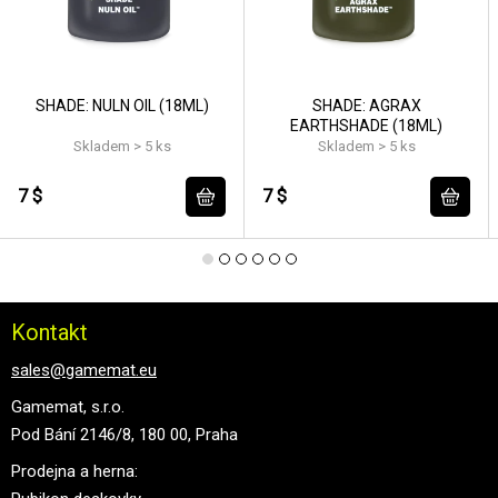
SHADE: NULN OIL (18ML)
SHADE: AGRAX
EARTHSHADE (18ML)
Skladem > 5 ks
Skladem > 5 ks
7 $
7 $
Kontakt
sales@gamemat.eu
Gamemat, s.r.o.
Pod Bání 2146/8, 180 00, Praha
Prodejna a herna: