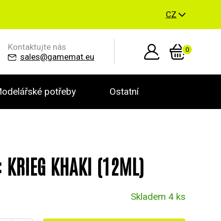
CZ
Kontaktujte nás
0
sales@gamemat.eu
odelářské potřeby
Ostatní
: KRIEG KHAKI (12ML)
Skladem 4 ks