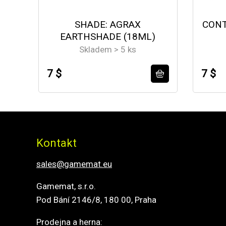
SHADE: AGRAX
CONT
EARTHSHADE (18ML)
Skladem > 5 ks
7 $
7 $
Kontakt
sales@gamemat.eu
Gamemat, s.r.o.
Pod Bání 2146/8, 180 00, Praha
Prodejna a herna: