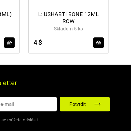
8ML)
L: USHABTI BONE 12ML
B:
ROW
Skladem 5 ks
4 $
4 $
letter
Potvrdit
v se můžete odhlásit