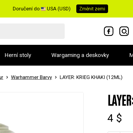
Doručení do
USA (USD)
Změnit
zemi
Herní stoly
Wargaming a deskovky
M
ur
Warhammer Barvy
LAYER: KRIEG KHAKI (12ML)
LAYER
4 $