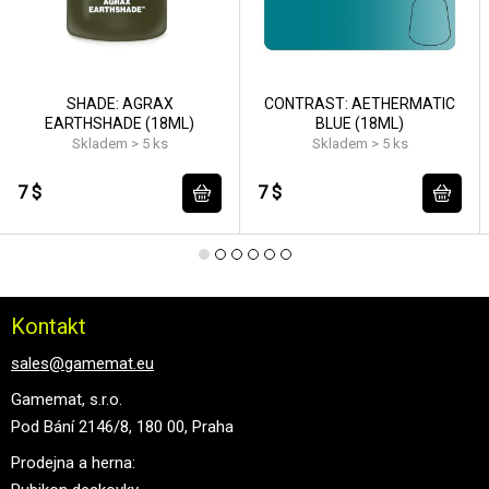
SHADE: AGRAX
CONTRAST: AETHERMATIC
EARTHSHADE (18ML)
BLUE (18ML)
Skladem > 5 ks
Skladem > 5 ks
7 $
7 $
Kontakt
sales@gamemat.eu
Gamemat, s.r.o.
Pod Bání 2146/8, 180 00, Praha
Prodejna a herna: